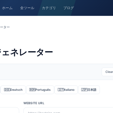
ホーム
全ツール
カテゴリ
ブログ
レーター
ジェネレーター
Clea
🇩🇪
Deutsch
🇧🇷
Português
🇮🇹
Italiano
🇯🇵
日本語
WEBSITE URL