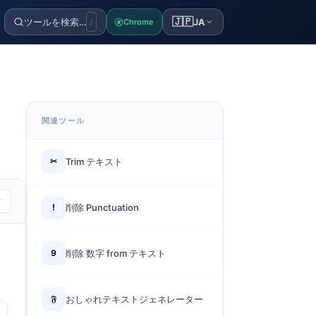
🇯🇵
ツールを検索…
JA
Chrome
/
関連ツール
✂
Trim テキスト
r
!
削除 Punctuation
9
削除 数字 from テキスト
𝔉
おしゃれテキストジェネレーター