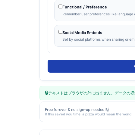
Functional / Preference
Remember user preferences like language 
Social Media Embeds
Set by social platforms when sharing or em
🔒
テキストはブラウザの外に出ません。データの収
Free forever & no sign-up needed 🙌
If this saved you time, a pizza would mean the world!