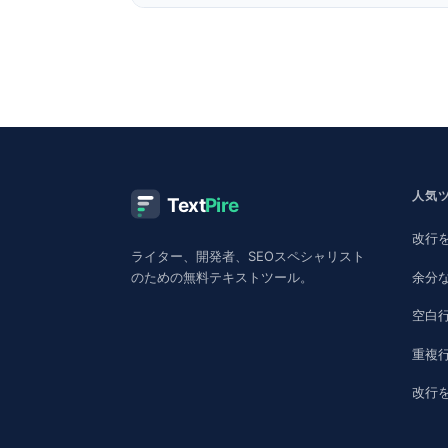
人気
Text
Pire
改行
ライター、開発者、SEOスペシャリスト
余分
のための無料テキストツール。
空白
重複
改行