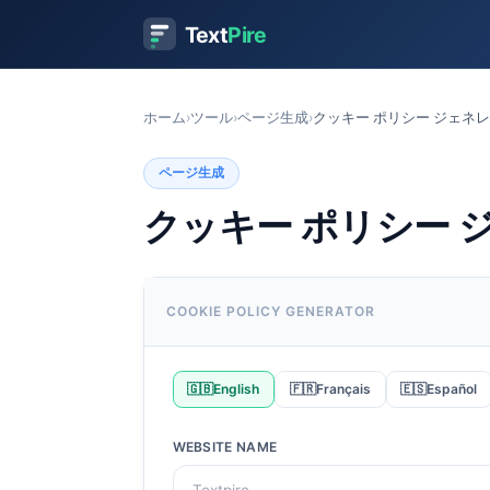
Text
Pire
ホーム
›
ツール
›
ページ生成
›
クッキー ポリシー ジェネ
ページ生成
クッキー ポリシー 
COOKIE POLICY GENERATOR
🇬🇧
English
🇫🇷
Français
🇪🇸
Español
WEBSITE NAME