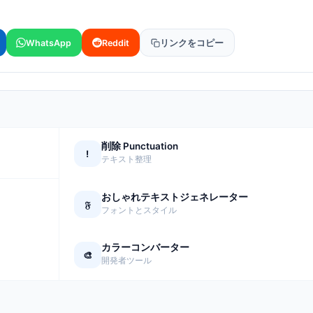
WhatsApp
Reddit
リンクをコピー
削除 Punctuation
!
テキスト整理
おしゃれテキストジェネレーター
𝔉
フォントとスタイル
カラーコンバーター
🎨
開発者ツール