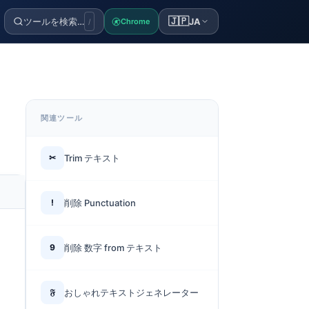
🇯🇵
ツールを検索…
JA
Chrome
/
関連ツール
✂
Trim テキスト
!
削除 Punctuation
9
削除 数字 from テキスト
𝔉
おしゃれテキストジェネレーター