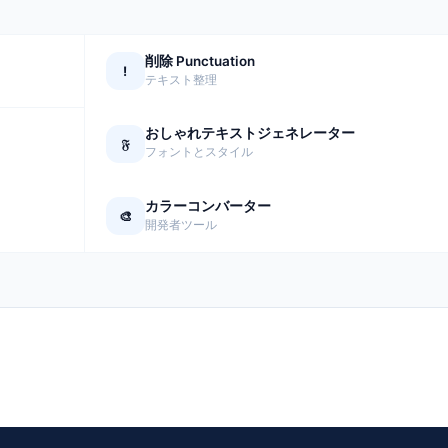
削除 Punctuation
!
テキスト整理
おしゃれテキストジェネレーター
𝔉
フォントとスタイル
カラーコンバーター
🎨
開発者ツール