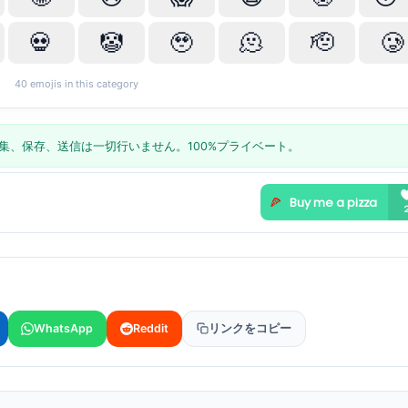
💀
🤡
🥹
🫠
🫡
🥲
40
emojis in this category
集、保存、送信は一切行いません。100%プライベート。
WhatsApp
Reddit
リンクをコピー