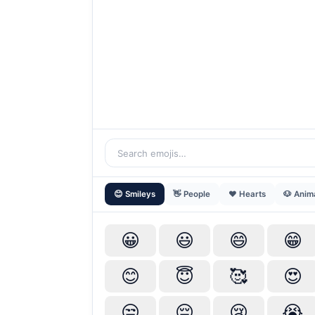
😊 Smileys
👋 People
❤️ Hearts
🐶 Anim
😀
😃
😄
😁
😊
😇
🥰
😍
😒
😔
😢
😭