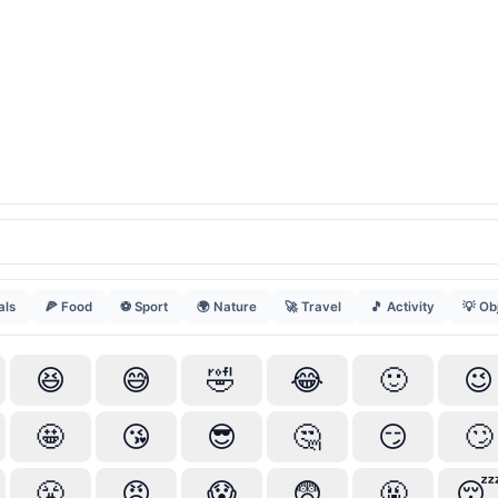
als
🍕 Food
⚽ Sport
🌍 Nature
🚀 Travel
🎵 Activity
💡 Ob
😆
😅
🤣
😂
🙂
😉
🤩
😘
😎
🤔
😏
🙄
😤
😠
😱
😨
🤬
