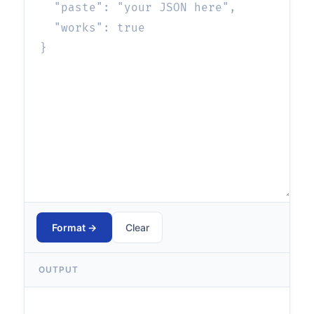
Format
→
Clear
OUTPUT