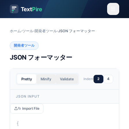
Text
Pire
ホーム
›
ツール
›
開発者ツール
›
JSON フォーマッター
開発者ツール
JSON フォーマッター
2
4
Pretty
Minify
Validate
Indent
JSON INPUT
📂 Import File