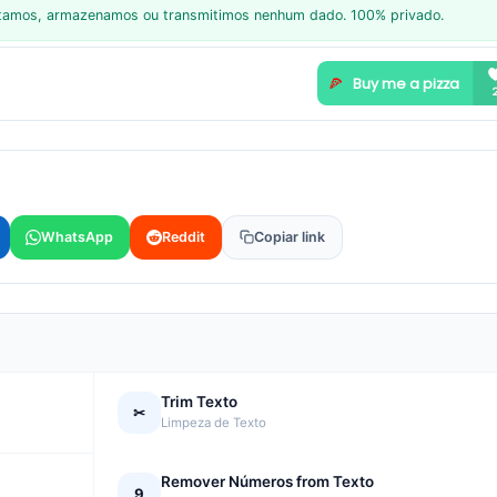
letamos, armazenamos ou transmitimos nenhum dado. 100% privado.
WhatsApp
Reddit
Copiar link
Trim Texto
✂
Limpeza de Texto
Remover Números from Texto
9