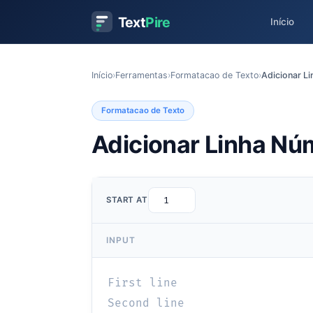
Text
Pire
Início
Início
›
Ferramentas
›
Formatacao de Texto
›
Adicionar L
Formatacao de Texto
Adicionar Linha Nú
START AT
INPUT