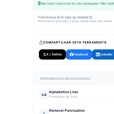
🔒
Seu texto nunca sai do seu navegador. Não co
Free forever & no sign-up needed 🙌
If this saved you time, a pizza would mean the world!
COMPARTILHAR ESTA FERRAMENTA
X / Twitter
Facebook
LinkedIn
FERRAMENTAS RELACIONADAS
Alphabetize Lista
↓A
Formatacao de Texto
Remover Punctuation
!