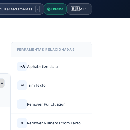
🇧🇷
quisar ferramentas…
PT
Chrome
/
FERRAMENTAS RELACIONADAS
↓A
Alphabetize Lista
✂
Trim Texto
!
Remover Punctuation
9
Remover Números from Texto