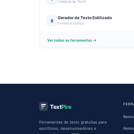
Limpeza de Texto
Gerador de Texto Estilizado
𝔉
Fontes e Estilos
Ver todas as ferramentas →
FERR
Text
Pire
Remov
Ferramentas de texto gratuitas para
Remov
escritores, desenvolvedores e