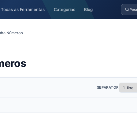
Todas as Ferramentas
Categorias
Blog
Pes
inha Números
meros
SEPARATOR