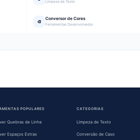
Limpeza de Texto
Conversor de Cores
🎨
Ferramentas Desenvolvedor
AMENTAS POPULARES
CATEGORIAS
er Quebras de Linha
Limpeza de Texto
er Espaços Extras
Conversão de Caso