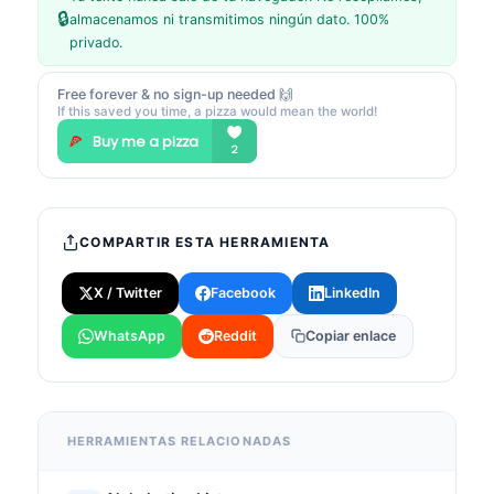
🔒
almacenamos ni transmitimos ningún dato. 100%
privado.
Free forever & no sign-up needed 🙌
If this saved you time, a pizza would mean the world!
COMPARTIR ESTA HERRAMIENTA
X / Twitter
Facebook
LinkedIn
WhatsApp
Reddit
Copiar enlace
HERRAMIENTAS RELACIONADAS