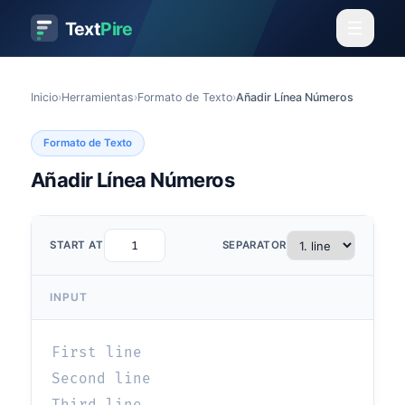
Text
Pire
Inicio
›
Herramientas
›
Formato de Texto
›
Añadir Línea Números
Formato de Texto
Añadir Línea Números
START AT
SEPARATOR
INPUT