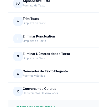
Alphabetize Lista
↓A
Formato de Texto
Trim Texto
✂
Limpieza de Texto
Eliminar Punctuation
!
Limpieza de Texto
Eliminar Números desde Texto
9
Limpieza de Texto
Generador de Texto Elegante
𝔉
Fuentes y Estilos
Conversor de Colores
🎨
Herramientas Desarrollador
Ver todas las herramientas →